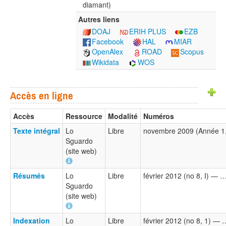
diamant)
Autres liens
DOAJ
ERIH PLUS
EZB
Facebook
HAL
MIAR
OpenAlex
ROAD
Scopus
Wikidata
WOS
Accès en ligne
Accès
Ressource
Modalité
Numéros
Texte intégral
Lo
Libre
novembre 2009 (Année 1
Sguardo
(site web)
Résumés
Lo
Libre
février 2012 (no 8, I) — 
Sguardo
(site web)
Indexation
Lo
Libre
février 2012 (no 8, 1) — 