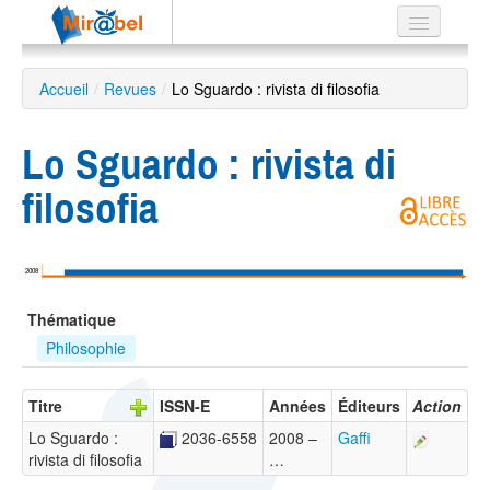
Le réseau
Accueil
/
Revues
/
Lo Sguardo : rivista di filosofia
Soutien
Lo Sguardo : rivista di
Listes
filosofia
Recherche
2008
avancée
Thématique
EN
ES
Philosophie
?
Titre
ISSN-E
Années
Éditeurs
Action
Lo Sguardo :
2036-6558
2008 –
Gaffi
rivista di filosofia
…