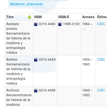
Médecine, pharmacie
Titre
ISSN
ISSN-E
Années
Édite
Asclepio :
0210-4466
1988-3102
1964 –
CSIC
archivo
…
iberoamericano
de historia de la
medicina y
antropología
médica
Archivo
0210-444X
1954 –
CSIC
iberoamericano
1963
de historia de la
medicina y
antropología
médica
Archivos
0210-4458
1949 –
CSIC
iberoamericanos
1953
de historia de la
medicina