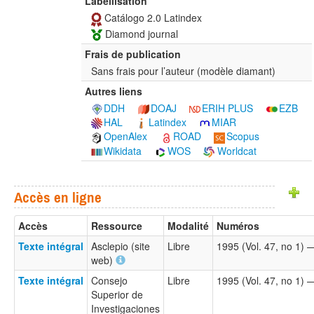
Labellisation
Catálogo 2.0 Latindex
Diamond journal
Frais de publication
Sans frais pour l’auteur (modèle diamant)
Autres liens
DDH
DOAJ
ERIH PLUS
EZB
HAL
Latindex
MIAR
OpenAlex
ROAD
Scopus
Wikidata
WOS
Worldcat
Accès en ligne
Accès
Ressource
Modalité
Numéros
Texte intégral
Asclepio (site
Libre
1995 (Vol. 47, no 1)
web)
Texte intégral
Consejo
Libre
1995 (Vol. 47, no 1)
Superior de
Investigaciones