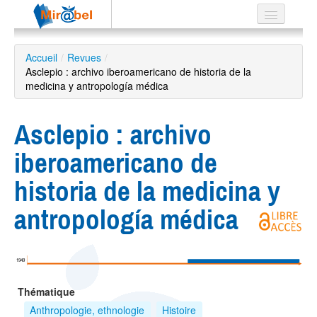
Le réseau
Accueil
/
Revues
/
Asclepio : archivo iberoamericano de historia de la
Soutien
medicina y antropología médica
Listes
Asclepio : archivo
iberoamericano de
Recherche
historia de la medicina y
avancée
antropología médica
EN
ES
?
1949
Thématique
Anthropologie, ethnologie
Histoire