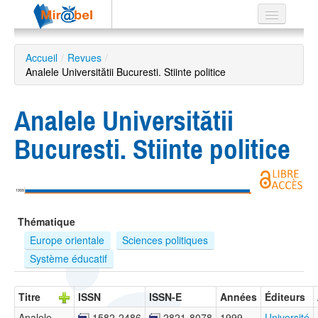
Le réseau
Accueil
/
Revues
/
Analele Universitătii Bucuresti. Stiinte politice
Soutien
Listes
Analele Universitătii
Bucuresti. Stiinte politice
Recherche
avancée
1999
EN
Thématique
ES
Europe orientale
Sciences politiques
?
Système éducatif
Titre
ISSN
ISSN-E
Années
Éditeurs
Analele
1582-2486
2821-8078
1999 –
Université