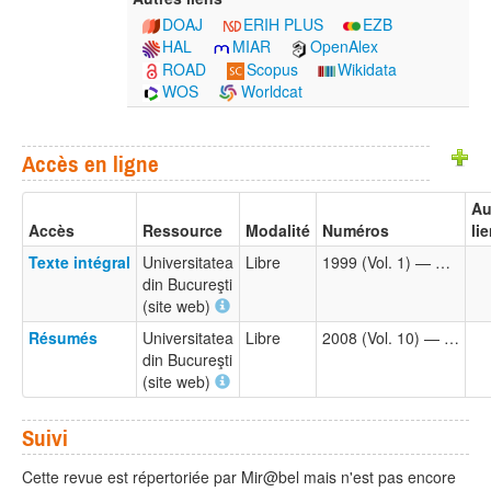
DOAJ
ERIH PLUS
EZB
HAL
MIAR
OpenAlex
ROAD
Scopus
Wikidata
WOS
Worldcat
Accès en ligne
Au
Accès
Ressource
Modalité
Numéros
li
Texte intégral
Universitatea
Libre
1999 (Vol. 1) — …
din Bucureşti
(site web)
Résumés
Universitatea
Libre
2008 (Vol. 10) — …
din Bucureşti
(site web)
Suivi
Cette revue est répertoriée par Mir@bel mais n'est pas encore