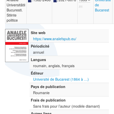
Universitătii
…
de
Bucuresti.
Bucarest
Stiinte
politice
Site web
https://www.analefspub.eu/
Périodicité
annuel
Langues
roumain, anglais, français
Éditeur
Université de Bucarest (1864 à …)
Pays de publication
Roumanie
Frais de publication
Sans frais pour l’auteur (modèle diamant)
Autres liens