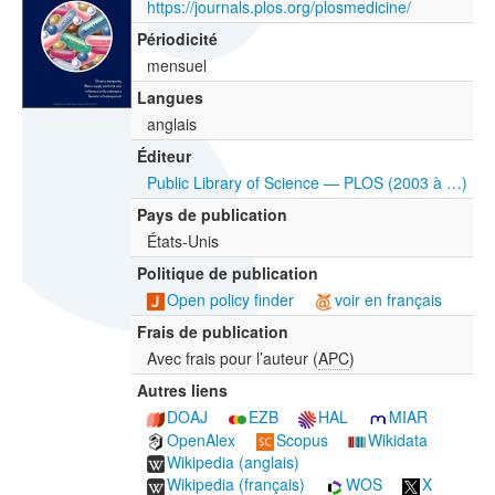
https://journals.plos.org/plosmedicine/
Périodicité
mensuel
Langues
anglais
Éditeur
Public Library of Science — PLOS (2003 à …)
Pays de publication
États-Unis
Politique de publication
Open policy finder
voir en français
Frais de publication
Avec frais pour l’auteur (
APC
)
Autres liens
DOAJ
EZB
HAL
MIAR
OpenAlex
Scopus
Wikidata
Wikipedia (anglais)
Wikipedia (français)
WOS
X