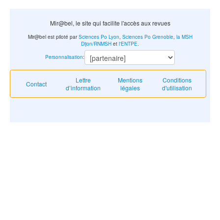
Mir@bel, le site qui facilite l'accès aux revues
Mir@bel est piloté par
Sciences Po Lyon
,
Sciences Po Grenoble
,
la MSH
Dijon/RNMSH
et
l'ENTPE
.
Personnalisation
:
Lettre
Mentions
Conditions
Contact
d’information
légales
d'utilisation