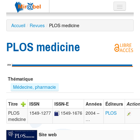
Le réseau
Accueil
/
Revues
/
PLOS medicine
Soutien
PLOS medicine
Listes
2004
Recherche
Thématique
avancée
Médecine, pharmacie
EN
ES
Titre
ISSN
ISSN-E
Années
Éditeurs
Actio
?
PLOS
1549-1277
1549-1676
2004 –
PLOS
medicine
…
Site web