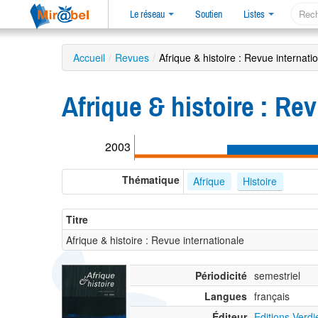
Le réseau
Soutien
Listes
Accueil
/
Revues
/
Afrique & histoire : Revue internati
Afrique & histoire : Re
2003
Thématique
Afrique
Histoire
Titre
Afrique & histoire : Revue internationale
Périodicité
semestriel
Langues
français
Éditeur
Editions Verd