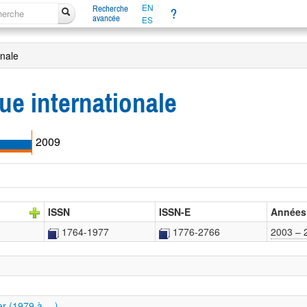
EN
Recherche
?
avancée
ES
onale
vue internationale
2009
ISSN
ISSN-E
Années
1764-1977
1776-2766
2003 – 
ier (1979 à …)