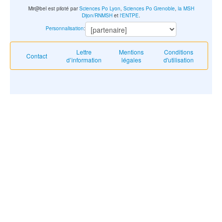
Mir@bel est piloté par
Sciences Po Lyon
,
Sciences Po Grenoble
,
la MSH
Dijon/RNMSH
et
l'ENTPE
.
Personnalisation
:
Lettre
Mentions
Conditions
Contact
d’information
légales
d'utilisation