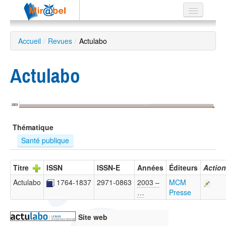
Le réseau
Accueil
/
Revues
/
Actulabo
Soutien
Actulabo
Listes
2003
Recherche
Thématique
avancée
Santé publique
EN
ES
Titre
ISSN
ISSN-E
Années
Éditeurs
Action
?
Actulabo
1764-1837
2971-0863
2003 –
MCM
…
Presse
Site web