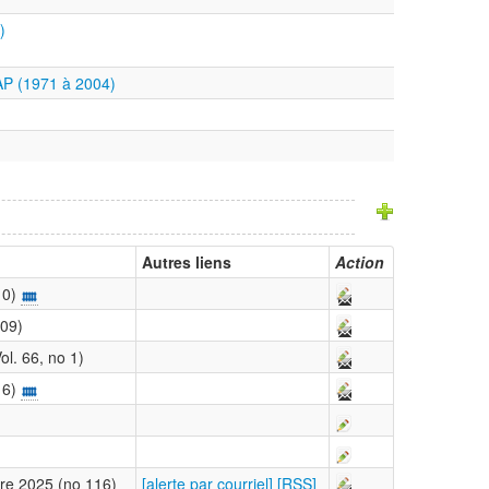
)
DAP (1971 à 2004)
Autres liens
Action
10)
109)
ol. 66, no 1)
16)
re 2025 (no 116)
[alerte par courriel]
[RSS]