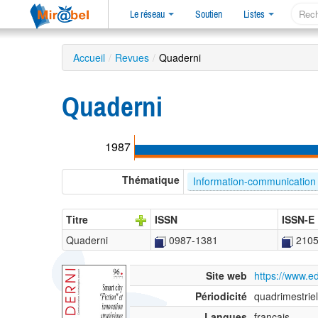
Le réseau
Soutien
Listes
Accueil
/
Revues
/
Quaderni
Quaderni
1987
Thématique
Information-communication
Titre
ISSN
ISSN-E
Quaderni
0987-1381
2105
Site web
https://www.ed
Périodicité
quadrimestriel
Langues
français