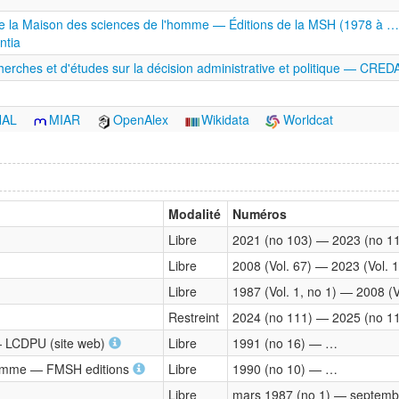
de la Maison des sciences de l'homme — Éditions de la MSH (1978 à …
ntia
herches et d'études sur la décision administrative et politique — CRE
HAL
MIAR
OpenAlex
Wikidata
Worldcat
Modalité
Numéros
Libre
2021 (no 103) — 2023 (no 1
Libre
2008 (Vol. 67) — 2023 (Vol. 
Libre
1987 (Vol. 1, no 1) — 2008 (V
Restreint
2024 (no 111) — 2025 (no 1
 — LCDPU (site web)
Libre
1991 (no 16) — …
'homme — FMSH editions
Libre
1990 (no 10) — …
Libre
mars 1987 (no 1) — septemb