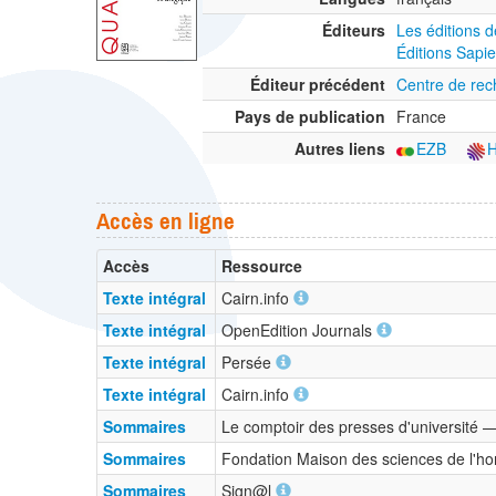
Éditeurs
Les éditions 
Éditions Sapie
Éditeur précédent
Centre de rec
Pays de publication
France
Autres liens
EZB
Accès en ligne
Accès
Ressource
Texte intégral
Cairn.info
Texte intégral
OpenEdition Journals
Texte intégral
Persée
Texte intégral
Cairn.info
Sommaires
Le comptoir des presses d'université
Sommaires
Fondation Maison des sciences de l
Sommaires
Sign@l