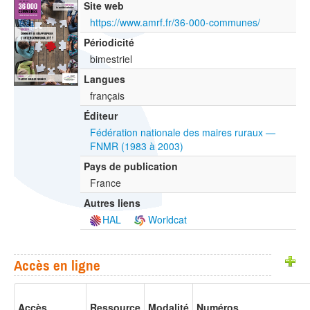
Site web
https://www.amrf.fr/36-000-communes/
Périodicité
bimestriel
Langues
français
Éditeur
Fédération nationale des maires ruraux —
FNMR (1983 à 2003)
Pays de publication
France
Autres liens
HAL
Worldcat
Accès en ligne
Accès
Ressource
Modalité
Numéros