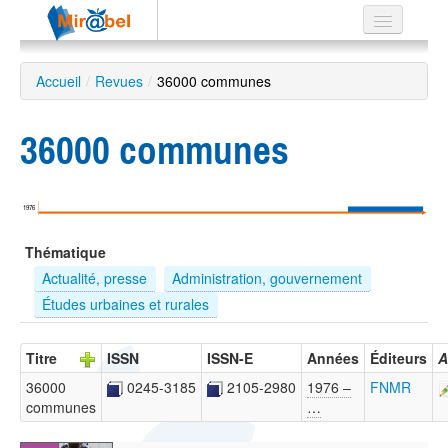
Le réseau
Accueil
/
Revues
/
36000 communes
Soutien
36000 communes
Listes
1976
Recherche
Thématique
avancée
Actualité, presse
Administration, gouvernement
EN
Études urbaines et rurales
ES
?
Titre
ISSN
ISSN-E
Années
Éditeurs
A
36000
0245-3185
2105-2980
1976 –
FNMR
communes
…