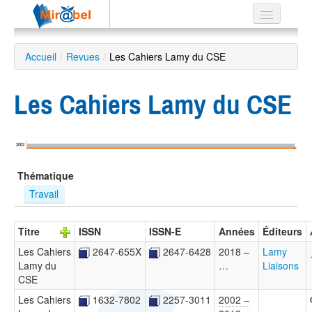
Le réseau
Accueil
/
Revues
/
Les Cahiers Lamy du CSE
Soutien
Les Cahiers Lamy du CSE
Listes
2002
Recherche
Thématique
avancée
Travail
EN
ES
Titre
ISSN
ISSN-E
Années
Éditeurs
?
Les Cahiers
2647-655X
2647-6428
2018 –
Lamy
Lamy du
…
Liaisons
CSE
Les Cahiers
1632-7802
2257-3011
2002 –