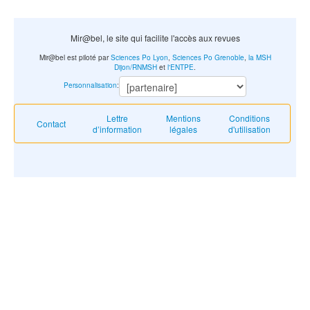
Mir@bel, le site qui facilite l'accès aux revues
Mir@bel est piloté par
Sciences Po Lyon
,
Sciences Po Grenoble
,
la MSH
Dijon/RNMSH
et
l'ENTPE
.
Personnalisation
:
Lettre
Mentions
Conditions
Contact
d’information
légales
d'utilisation