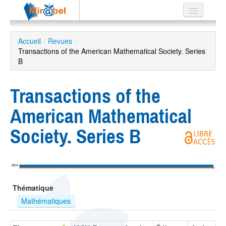
Le réseau
Accueil
/
Revues
/
Transactions of the American Mathematical Society. Series
Soutien
B
Listes
Transactions of the
American Mathematical
Recherche
Society. Series B
avancée
EN
ES
2014
?
Thématique
Mathématiques