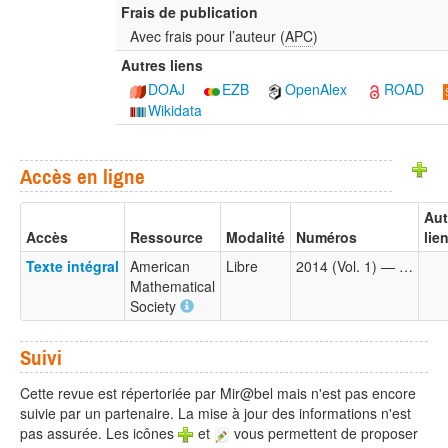
Frais de publication
Avec frais pour l’auteur (
APC
)
Autres liens
DOAJ
EZB
OpenAlex
ROAD
Wikidata
Accès en ligne
Aut
Accès
Ressource
Modalité
Numéros
lie
Texte intégral
American
Libre
2014 (Vol. 1) — …
Mathematical
Society
Suivi
Cette revue est répertoriée par Mir@bel mais n'est pas encore
suivie par un partenaire. La mise à jour des informations n'est
pas assurée. Les icônes
et
vous permettent de proposer