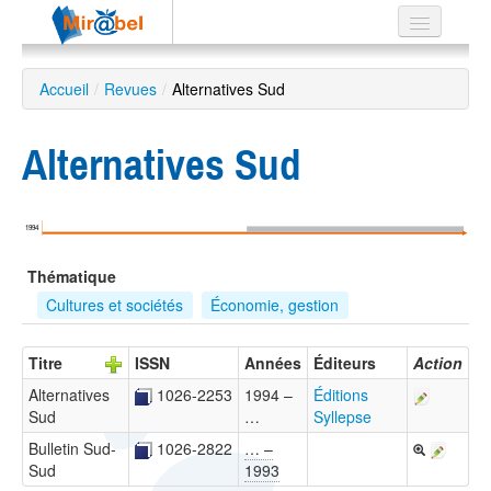
Le réseau
Accueil
/
Revues
/
Alternatives Sud
Soutien
Alternatives Sud
Listes
1994
Recherche
Thématique
avancée
Cultures et sociétés
Économie, gestion
EN
ES
Titre
ISSN
Années
Éditeurs
Action
?
Alternatives
1026-2253
1994 –
Éditions
Sud
…
Syllepse
Bulletin Sud-
1026-2822
… –
Sud
1993