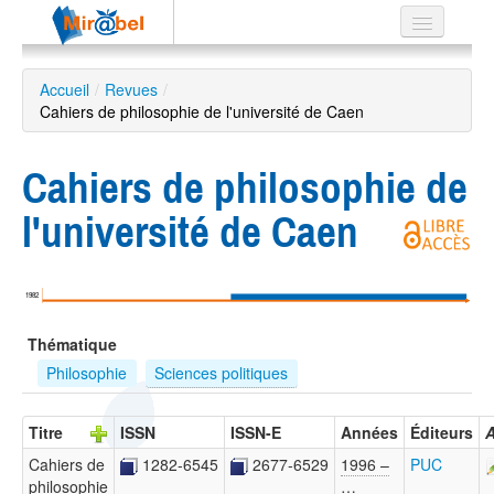
Le réseau
Accueil
/
Revues
/
Cahiers de philosophie de l'université de Caen
Soutien
Listes
Cahiers de philosophie de
l'université de Caen
Recherche
avancée
1982
EN
Thématique
ES
Philosophie
Sciences politiques
?
Titre
ISSN
ISSN-E
Années
Éditeurs
A
Cahiers de
1282-6545
2677-6529
1996 –
PUC
philosophie
…