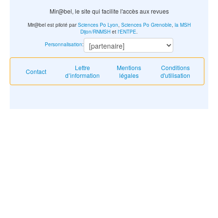
Mir@bel, le site qui facilite l'accès aux revues
Mir@bel est piloté par
Sciences Po Lyon
,
Sciences Po Grenoble
,
la MSH
Dijon/RNMSH
et
l'ENTPE
.
Personnalisation
:
Lettre
Mentions
Conditions
Contact
d’information
légales
d'utilisation