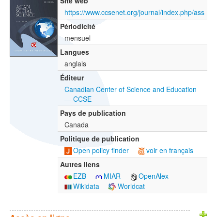
Site web
https://www.ccsenet.org/journal/index.php/ass
Périodicité
mensuel
Langues
anglais
Éditeur
Canadian Center of Science and Education
— CCSE
Pays de publication
Canada
Politique de publication
Open policy finder
voir en français
Autres liens
EZB
MIAR
OpenAlex
Wikidata
Worldcat