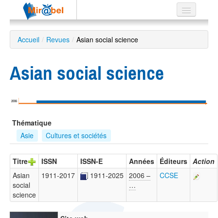
Le réseau
Accueil
/
Revues
/
Asian social science
Soutien
Asian social science
Listes
2006
Recherche
Thématique
avancée
Asie
Cultures et sociétés
EN
ES
Titre
ISSN
ISSN-E
Années
Éditeurs
Action
?
Asian
1911-2017
1911-2025
2006 –
CCSE
social
…
science