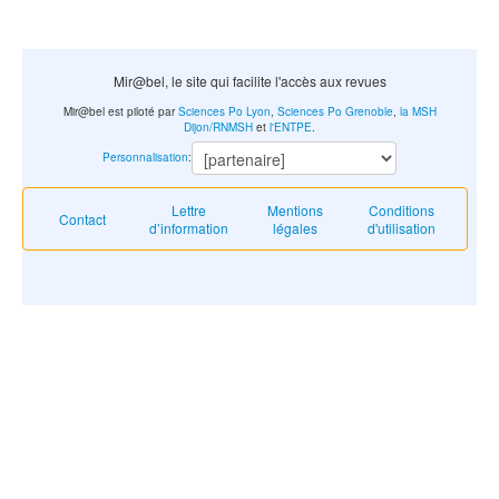
Mir@bel, le site qui facilite l'accès aux revues
Mir@bel est piloté par
Sciences Po Lyon
,
Sciences Po Grenoble
,
la MSH
Dijon/RNMSH
et
l'ENTPE
.
Personnalisation
:
Lettre
Mentions
Conditions
Contact
d’information
légales
d'utilisation