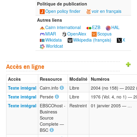
Politique de publication
Open policy finder
voir en français
Autres liens
Cairn international
EZB
HAL
MIAR
OpenAlex
Scopus
Wikidata
Wikipedia (français)
X
Worldcat
Accès en ligne
Accès
Ressource
Modalité
Numéros
Texte intégral
Cairn.info
Libre
2004 (no 158) — 2022 
Texte intégral
Persée
Libre
1976 (Vol. 4, no 1) — 2
Texte intégral
EBSCOhost -
Restreint
01 janvier 2005 — …
Business
Source
Complete —
BSC