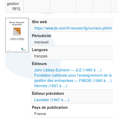
gestion
RFG
Site web
https://www.jle.com/fr/revues/rfg/numero.phtml
Périodicité
mensuel
Langues
français
Éditeurs
John Libbey Eurotext — JLE (1983 à …)
Fondation nationale pour l'enseignement de la
gestion des entreprises — FNEGE (1960 à …)
Hermès (1837 à …)
Éditeur précédent
Lavoisier (1947 à …)
Pays de publication
France