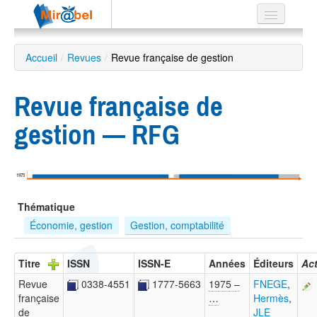
Le réseau
Accueil
/
Revues
/
Revue française de gestion
Soutien
Revue française de
Listes
gestion — RFG
Recherche
1975
avancée
Thématique
EN
ES
Économie, gestion
Gestion, comptabilité
?
Titre
ISSN
ISSN-E
Années
Éditeurs
Ac
Revue
0338-4551
1777-5663
1975 –
FNEGE
,
française
…
Hermès
,
de
JLE