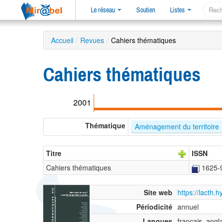
Le réseau
Soutien
Listes
Accueil
/
Revues
/
Cahiers thématiques
Cahiers thématiques
2001
Thématique
Aménagement du territoire
Titre
ISSN
Cahiers thématiques
1625-
Site web
https://lacth.
Périodicité
annuel
Langues
français, angl