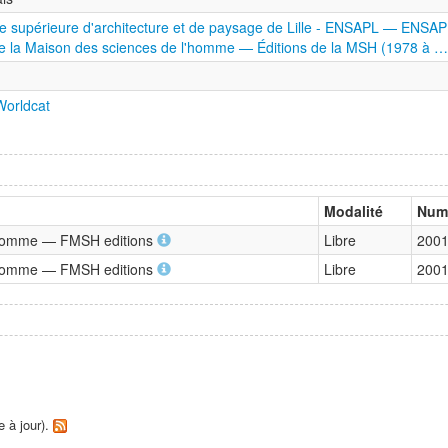
le supérieure d'architecture et de paysage de Lille - ENSAPL — ENSA
de la Maison des sciences de l'homme — Éditions de la MSH (1978 à …
orldcat
Modalité
Num
l'homme — FMSH editions
Libre
2001
l'homme — FMSH editions
Libre
2001
e à jour).