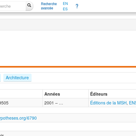
EN
Recherche
?
avancée
ES
Architecture
Années
Éditeurs
9505
2001 – …
Éditions de la MSH
,
EN
hypotheses.org/6790
ais