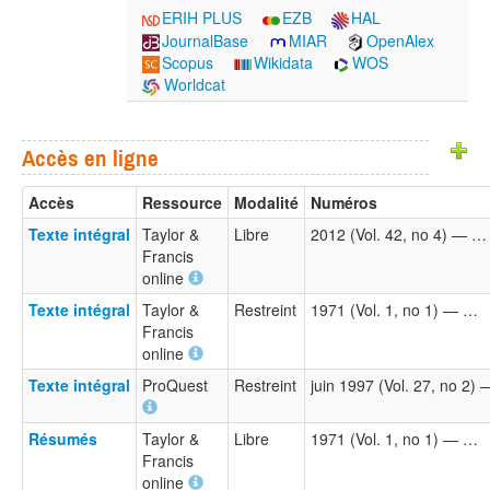
ERIH PLUS
EZB
HAL
JournalBase
MIAR
OpenAlex
Scopus
Wikidata
WOS
Worldcat
Accès en ligne
Accès
Ressource
Modalité
Numéros
Texte intégral
Taylor &
Libre
2012 (Vol. 42, no 4) — …
Francis
online
Texte intégral
Taylor &
Restreint
1971 (Vol. 1, no 1) — …
Francis
online
Texte intégral
ProQuest
Restreint
juin 1997 (Vol. 27, no 2)
Résumés
Taylor &
Libre
1971 (Vol. 1, no 1) — …
Francis
online