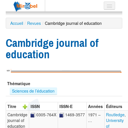
Le réseau
Accueil
/
Revues
/
Cambridge journal of education
Soutien
Cambridge journal of
Listes
education
Recherche
1971
avancée
Thématique
EN
ES
Sciences de l’éducation
?
Titre
ISSN
ISSN-E
Années
Éditeurs
Cambridge
0305-764X
1469-3577
1971 –
Routledge
,
journal of
…
University
education
of