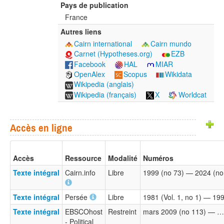
Pays de publication
France
Autres liens
Cairn international
Cairn mundo
Carnet (Hypotheses.org)
EZB
Facebook
HAL
MIAR
OpenAlex
Scopus
Wikidata
Wikipedia (anglais)
Wikipedia (français)
X
Worldcat
Accès en ligne
Accès
Ressource
Modalité
Numéros
Texte intégral
Cairn.info
Libre
1999 (no 73) — 2024 (no
Texte intégral
Persée
Libre
1981 (Vol. 1, no 1) — 199
Texte intégral
EBSCOhost
Restreint
mars 2009 (no 113) — …
- Political