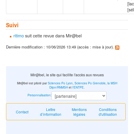
[la
[sé
Suivi
ritimo
suit cette revue dans Mir@bel
Dernière modification : 10/06/2026 13:49 (accès : mise à jour).
Mir@bel, le site qui facilite l'accès aux revues
Mir@bel est piloté par
Sciences Po Lyon
,
Sciences Po Grenoble
,
la MSH
Dijon/RNMSH
et
l'ENTPE
.
Personnalisation
:
Lettre
Mentions
Conditions
Contact
d’information
légales
d'utilisation