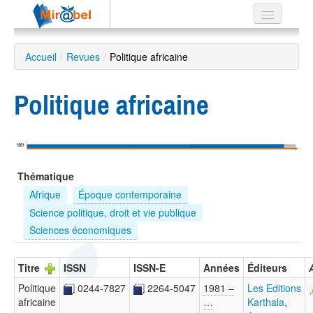
Le réseau
Accueil
/
Revues
/
Politique africaine
Soutien
Politique africaine
Listes
1981
Recherche
Thématique
avancée
Afrique
Époque contemporaine
EN
Science politique, droit et vie publique
ES
Sciences économiques
?
Titre
ISSN
ISSN-E
Années
Éditeurs
Politique
0244-7827
2264-5047
1981 –
Les Editions
africaine
…
Karthala
,