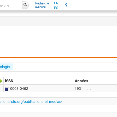
EN
Recherche
?
avancée
ES
ologie 
ISSN
Années
0008-0462
1931 – …
rationaliste.org/publications-et-medias/