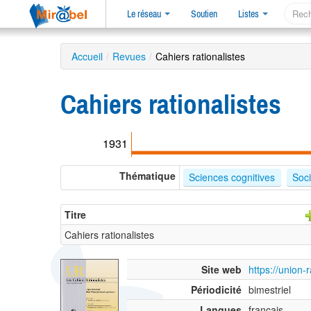
Le réseau
Soutien
Listes
Accueil
/
Revues
/
Cahiers rationalistes
Cahiers rationalistes
1931
Thématique
Sciences cognitives
Soci
Titre
Cahiers rationalistes
Site web
https://union-
Périodicité
bimestriel
Langues
français