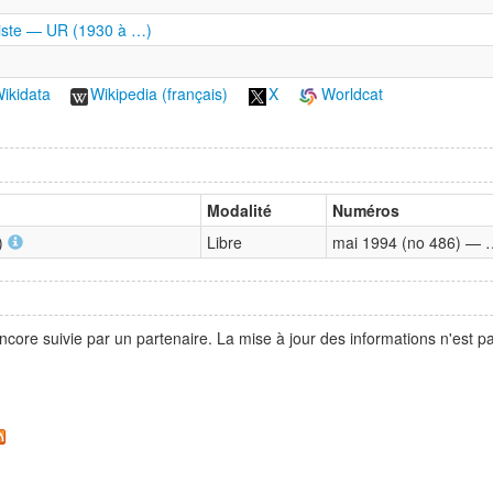
liste — UR (1930 à …)
ikidata
Wikipedia (français)
X
Worldcat
Modalité
Numéros
b)
Libre
mai 1994 (no 486) — 
ncore suivie par un partenaire. La mise à jour des informations n'est 