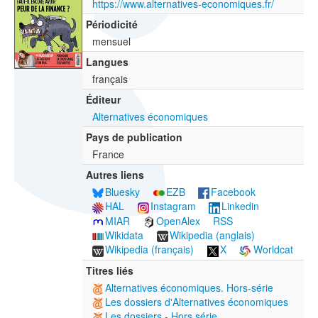
https://www.alternatives-economiques.fr/
Périodicité
mensuel
Langues
français
Éditeur
Alternatives économiques
Pays de publication
France
Autres liens
Bluesky
EZB
Facebook
HAL
Instagram
Linkedin
MIAR
OpenAlex
RSS
Wikidata
Wikipedia (anglais)
Wikipedia (français)
X
Worldcat
Titres liés
Alternatives économiques. Hors-série
Les dossiers d'Alternatives économiques
Les dossiers - Hors série