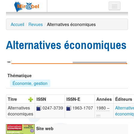
Le réseau
Accueil
/
Revues
/
Alternatives économiques
Soutien
Alternatives économiques
Listes
1980
Recherche
Thématique
avancée
Économie, gestion
EN
ES
Titre
ISSN
ISSN-E
Années
Éditeurs
?
Alternatives
0247-3739
1963-1707
1980 –
Alternativ
économiques
…
économiq
Site web