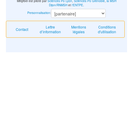
Mir@bel est piloté par
Sciences Po Lyon
,
Sciences Po Grenoble
,
la MSH
Dijon/RNMSH
et
l'ENTPE
.
Personnalisation
:
Lettre
Mentions
Conditions
Contact
d’information
légales
d'utilisation