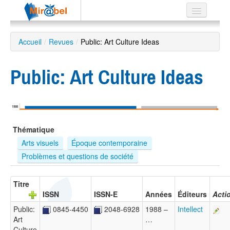
Le réseau
Accueil
/
Revues
/
Public: Art Culture Ideas
Soutien
Public: Art Culture Ideas
Listes
1988
Recherche
Thématique
avancée
Arts visuels
Époque contemporaine
EN
Problèmes et questions de société
ES
?
Titre
ISSN
ISSN-E
Années
Éditeurs
Acti
Public:
0845-4450
2048-6928
1988 –
Intellect
Art
…
Culture