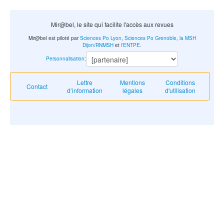
Mir@bel, le site qui facilite l'accès aux revues
Mir@bel est piloté par
Sciences Po Lyon
,
Sciences Po Grenoble
,
la MSH
Dijon/RNMSH
et
l'ENTPE
.
Personnalisation
:
Lettre
Mentions
Conditions
Contact
d’information
légales
d'utilisation