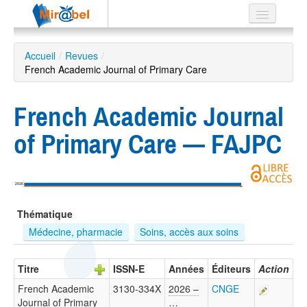
Le réseau
Accueil
/
Revues
/
French Academic Journal of Primary Care
Soutien
Listes
French Academic Journal
of Primary Care — FAJPC
Recherche
avancée
2026
EN
Thématique
ES
Médecine, pharmacie
Soins, accès aux soins
?
Titre
ISSN-E
Années
Éditeurs
Action
French Academic
3130-334X
2026 –
CNGE
Journal of Primary
…