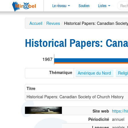
Le réseau
Soutien
Listes
Accueil
/
Revues
/
Historical Papers: Canadian Societ
Historical Papers: Can
1967
Thématique
Amérique du Nord
Relig
Titre
Historical Papers: Canadian Society of Church History
Site web
https://h
Périodicité
annuel
Langues
anglais, 