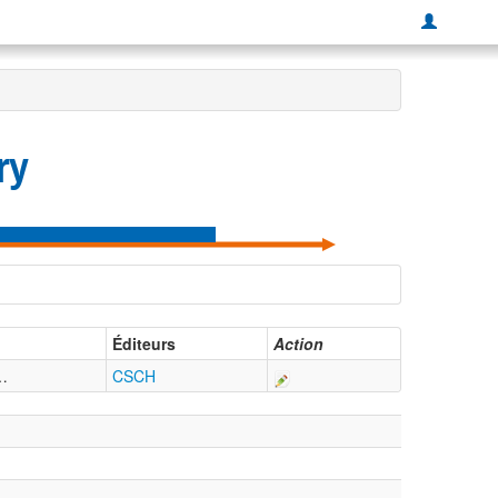
ry
Éditeurs
Action
…
CSCH