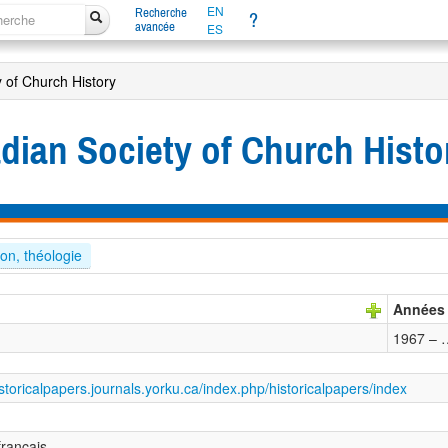
EN
Recherche
?
avancée
ES
y of Church History
adian Society of Church Histo
ion, théologie
Années
1967 – 
istoricalpapers.journals.yorku.ca/index.php/historicalpapers/index
français