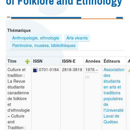
of Folklore and Ethnology
1976
Thématique
Anthropologie, ethnologie
Arts vivants
Patrimoine, musées, bibliothèques
Titre
ISSN
ISSN-E
Années
Éditeurs
A
Culture et
0701-0184
2818-3819
1976 –
Association
tradition :
…
des
La Revue
étudiants
étudiante
en arts et
canadienne
traditions
de folklore
populaires
et
de
d'ethnologie
l'Université
= Culture
Laval de
and
Québec
Tradition :