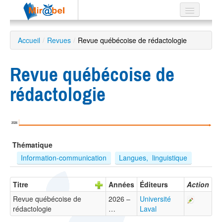
Le réseau
Accueil
/
Revues
/
Revue québécoise de rédactologie
Soutien
Revue québécoise de
Listes
rédactologie
Recherche
2026
avancée
Thématique
EN
ES
Information-communication
Langues,  linguistique
?
Titre
Années
Éditeurs
Action
Revue québécoise de
2026 –
Université
rédactologie
…
Laval