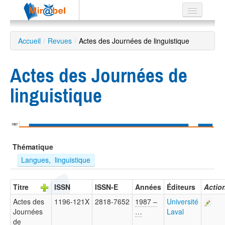
Le réseau
Accueil
/
Revues
/
Actes des Journées de linguistique
Soutien
Actes des Journées de
Listes
linguistique
Recherche
1987
avancée
Thématique
EN
ES
Langues,  linguistique
?
Titre
ISSN
ISSN-E
Années
Éditeurs
Actio
Actes des
1196-121X
2818-7652
1987 –
Université
Journées
…
Laval
de