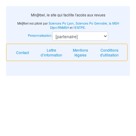
Mir@bel, le site qui facilite l'accès aux revues
Mir@bel est piloté par
Sciences Po Lyon
,
Sciences Po Grenoble
,
la MSH
Dijon/RNMSH
et
l'ENTPE
.
Personnalisation
:
Lettre
Mentions
Conditions
Contact
d’information
légales
d'utilisation