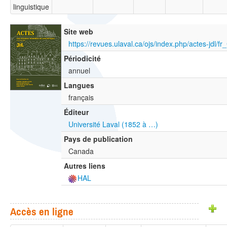
linguistique
Site web
https://revues.ulaval.ca/ojs/index.php/actes-jdl/fr
Périodicité
annuel
Langues
français
Éditeur
Université Laval (1852 à …)
Pays de publication
Canada
Autres liens
HAL
Accès en ligne