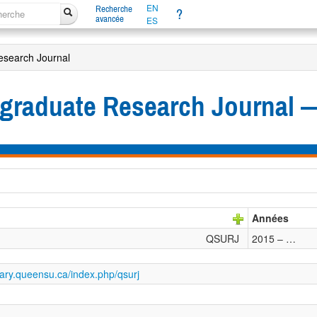
EN
Recherche
?
avancée
ES
esearch Journal
rgraduate Research Journal
Années
QSURJ
2015 – …
ibrary.queensu.ca/index.php/qsurj