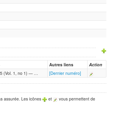
s
Autres liens
Action
5 (Vol. 1, no 1) — …
[Dernier numéro]
pas assurée. Les icônes
et
vous permettent de