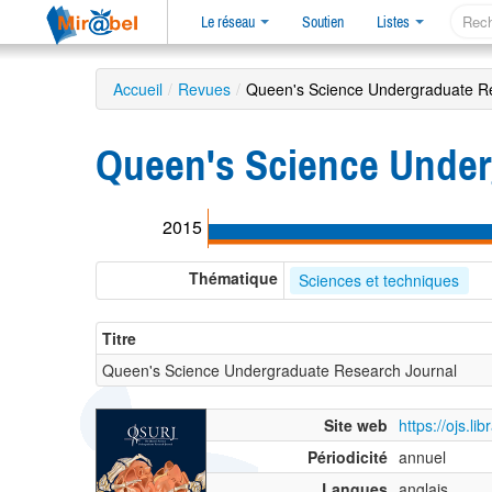
Le réseau
Soutien
Listes
Accueil
/
Revues
/
Queen's Science Undergraduate R
Queen's Science Unde
2015
Thématique
Sciences et techniques
Titre
Queen's Science Undergraduate Research Journal
Site web
https://ojs.l
Périodicité
annuel
Langues
anglais