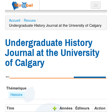
Le réseau
Accueil
/
Revues
/
Undergraduate History Journal at the University of Calgary
Soutien
Listes
Undergraduate History
Journal at the University
of Calgary
Recherche
avancée
EN
2018
ES
Thématique
?
Histoire
Titre
Années
Éditeurs
Action