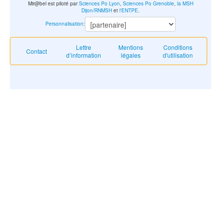
Mir@bel est piloté par
Sciences Po Lyon
,
Sciences Po Grenoble
,
la MSH
Dijon/RNMSH
et
l'ENTPE
.
Personnalisation
:
Lettre
Mentions
Conditions
Contact
d’information
légales
d'utilisation