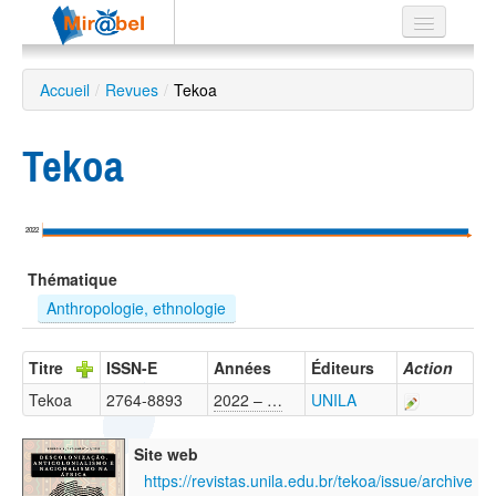
Le réseau
Accueil
/
Revues
/
Tekoa
Soutien
Tekoa
Listes
2022
Recherche
Thématique
avancée
Anthropologie, ethnologie
EN
ES
Titre
ISSN-E
Années
Éditeurs
Action
?
Tekoa
2764-8893
2022 – …
UNILA
Site web
https://revistas.unila.edu.br/tekoa/issue/archive