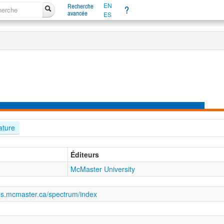
EN
Recherche
?
avancée
ES
rature
Éditeurs
McMaster University
als.mcmaster.ca/spectrum/index