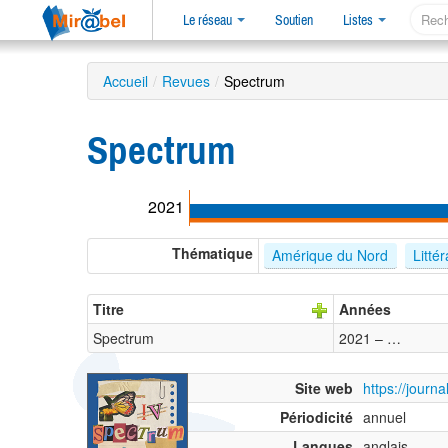
Le réseau
Soutien
Listes
Accueil
/
Revues
/
Spectrum
Spectrum
2021
Thématique
Amérique du Nord
Litté
Titre
Années
Spectrum
2021 – …
Site web
https://journ
Périodicité
annuel
Langues
anglais