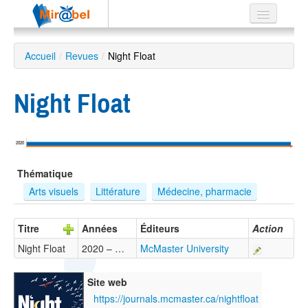
Le réseau
Accueil
/
Revues
/
Night Float
Soutien
Night Float
Listes
2020
Recherche
Thématique
avancée
Arts visuels
Littérature
Médecine, pharmacie
EN
ES
Titre
Années
Éditeurs
Action
?
Night Float
2020 – …
McMaster University
Site web
https://journals.mcmaster.ca/nightfloat