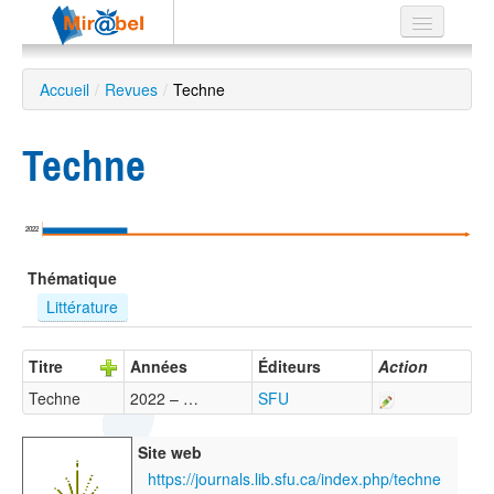
Le réseau
Accueil
/
Revues
/
Techne
Soutien
Techne
Listes
2022
Recherche
Thématique
avancée
Littérature
EN
ES
Titre
Années
Éditeurs
Action
?
Techne
2022 – …
SFU
Site web
https://journals.lib.sfu.ca/index.php/techne