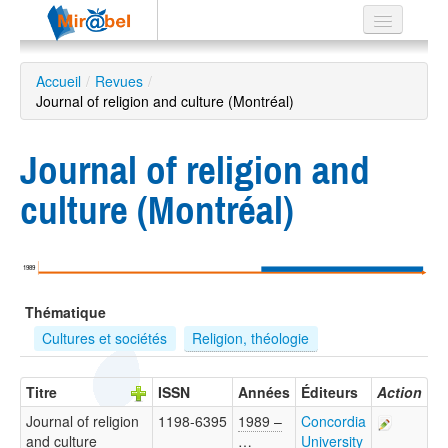
Le réseau
Accueil
/
Revues
/
Journal of religion and culture (Montréal)
Soutien
Listes
Journal of religion and
culture (Montréal)
Recherche
avancée
1989
EN
Thématique
ES
Cultures et sociétés
Religion, théologie
?
Titre
ISSN
Années
Éditeurs
Action
Journal of religion
1198-6395
1989 –
Concordia
and culture
…
University