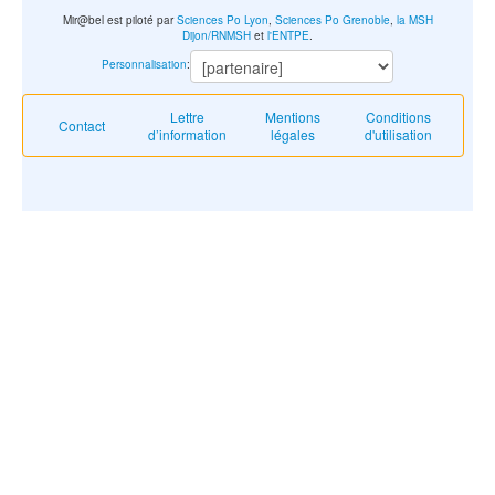
Mir@bel est piloté par
Sciences Po Lyon
,
Sciences Po Grenoble
,
la MSH
Dijon/RNMSH
et
l'ENTPE
.
Personnalisation
:
Lettre
Mentions
Conditions
Contact
d’information
légales
d'utilisation