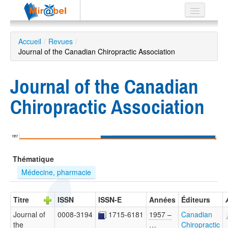
Le réseau
Accueil
/
Revues
/
Journal of the Canadian Chiropractic Association
Soutien
Listes
Journal of the Canadian
Chiropractic Association
Recherche
avancée
1957
EN
Thématique
ES
Médecine, pharmacie
?
Titre
ISSN
ISSN-E
Années
Éditeurs
Journal of
0008-3194
1715-6181
1957 –
Canadian
the
…
Chiropractic