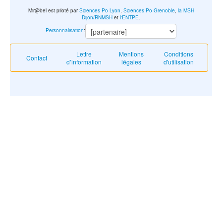
Mir@bel est piloté par
Sciences Po Lyon
,
Sciences Po Grenoble
,
la MSH
Dijon/RNMSH
et
l'ENTPE
.
Personnalisation
:
Lettre
Mentions
Conditions
Contact
d’information
légales
d'utilisation