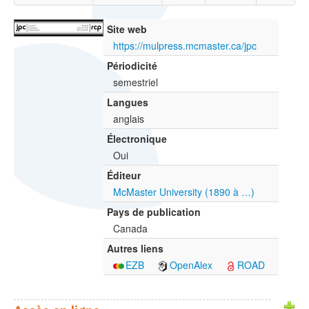
Site web
https://mulpress.mcmaster.ca/jpc
Périodicité
semestriel
Langues
anglais
Électronique
Oui
Éditeur
McMaster University (1890 à …)
Pays de publication
Canada
Autres liens
EZB
OpenAlex
ROAD