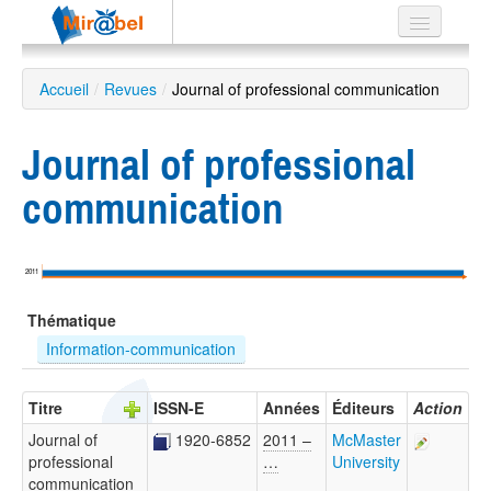
Le réseau
Accueil
/
Revues
/
Journal of professional communication
Soutien
Journal of professional
Listes
communication
Recherche
2011
avancée
Thématique
EN
ES
Information-communication
?
Titre
ISSN-E
Années
Éditeurs
Action
Journal of
1920-6852
2011 –
McMaster
professional
…
University
communication