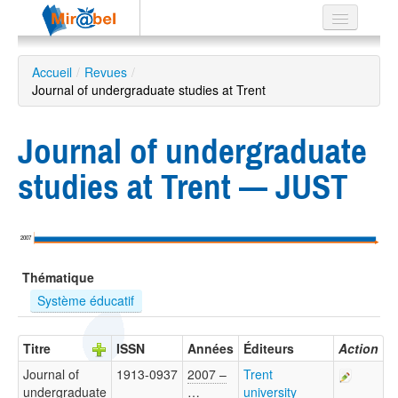
Le réseau
Accueil
/
Revues
/
Journal of undergraduate studies at Trent
Soutien
Listes
Journal of undergraduate
studies at Trent — JUST
Recherche
avancée
2007
EN
Thématique
ES
Système éducatif
?
Titre
ISSN
Années
Éditeurs
Action
Journal of
1913-0937
2007 –
Trent
undergraduate
…
university