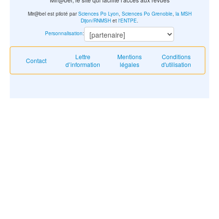
Mir@bel est piloté par
Sciences Po Lyon
,
Sciences Po Grenoble
,
la MSH
Dijon/RNMSH
et
l'ENTPE
.
Personnalisation
:
Lettre
Mentions
Conditions
Contact
d’information
légales
d'utilisation