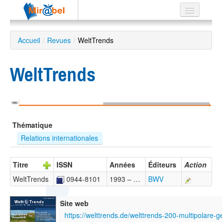
Le réseau
Accueil
/
Revues
/
WeltTrends
Soutien
WeltTrends
Listes
1993
Recherche
Thématique
avancée
Relations internationales
EN
ES
Titre
ISSN
Années
Éditeurs
Action
?
WeltTrends
0944-8101
1993 – …
BWV
Site web
https://welttrends.de/welttrends-200-multipolare-ge