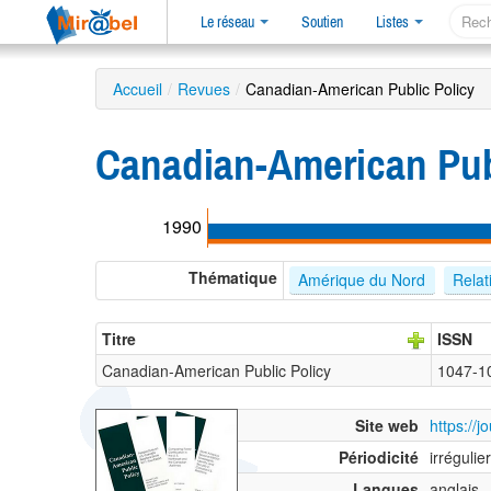
Le réseau
Soutien
Listes
Accueil
/
Revues
/
Canadian-American Public Policy
Canadian-American Pub
1990
Thématique
Amérique du Nord
Relat
Titre
ISSN
Canadian-American Public Policy
1047-1
Site web
https://j
Périodicité
irrégulier
Langues
anglais