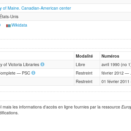
ty of Maine. Canadian-American center
tats-Unis
D
Wikidata
Modalité
Numéros
 of Victoria Libraries
Libre
avril 1990 (no 
e Complete — PSC
Restreint
février 2012 —
Restreint
01 février 201
l mais les informations d'accès en ligne fournies par la ressource
Euro
fications.