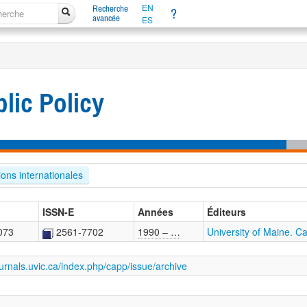
EN
Recherche
?
avancée
ES
lic Policy
ions internationales
ISSN-E
Années
Éditeurs
073
2561-7702
1990 – …
University of Maine. 
ournals.uvic.ca/index.php/capp/issue/archive