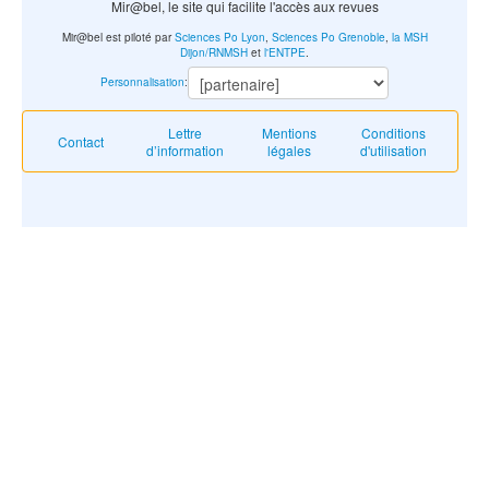
Mir@bel, le site qui facilite l'accès aux revues
Mir@bel est piloté par
Sciences Po Lyon
,
Sciences Po Grenoble
,
la MSH
Dijon/RNMSH
et
l'ENTPE
.
Personnalisation
:
Lettre
Mentions
Conditions
Contact
d’information
légales
d'utilisation