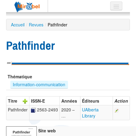
Le réseau
Accueil
/
Revues
/
Pathfinder
Soutien
Pathfinder
Listes
2020
Recherche
Thématique
avancée
Information-communication
EN
ES
Titre
ISSN-E
Années
Éditeurs
Action
?
Pathfinder
2563-2493
2020 –
UAlberta
…
Library
Site web