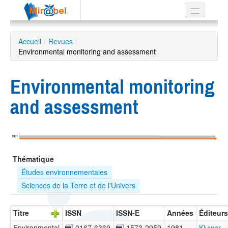
Le réseau
Accueil
/
Revues
/
Environmental monitoring and assessment
Soutien
Listes
Environmental monitoring
and assessment
Recherche
avancée
1981
EN
Thématique
ES
Études environnementales
?
Sciences de la Terre et de l'Univers
Titre
ISSN
ISSN-E
Années
Éditeurs
Environmental
0167-6369
1573-2959
1981 –
Kluwer