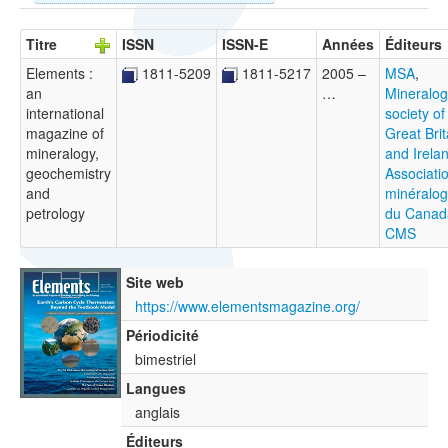
Titre
ISSN
ISSN-E
Années
Éditeurs
Elements :
1811-5209
1811-5217
2005 –
MSA
,
an
…
Mineralog
international
society of
magazine of
Great Brit
mineralogy,
and Irela
geochemistry
Associati
and
minéralog
petrology
du Canad
CMS
Site web
https://www.elementsmagazine.org/
Périodicité
bimestriel
Langues
anglais
Éditeurs