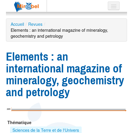
Le réseau
Accueil
/
Revues
/
Elements : an international magazine of mineralogy,
Soutien
geochemistry and petrology
Listes
Elements : an
international magazine of
Recherche
mineralogy, geochemistry
avancée
and petrology
EN
ES
?
2005
Thématique
Sciences de la Terre et de l'Univers