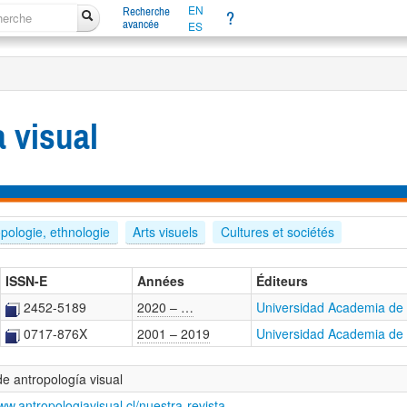
EN
Recherche
?
avancée
ES
 visual
pologie, ethnologie
Arts visuels
Cultures et sociétés
ISSN-E
Années
Éditeurs
2452-5189
2020 – …
Universidad Academia de
0717-876X
2001 – 2019
Universidad Academia de
de antropología visual
ww.antropologiavisual.cl/nuestra-revista