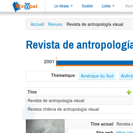
Le réseau
Soutien
Listes
Accueil
/
Revues
/
Revista de antropología visual
Revista de antropología
2001
Thématique
Amérique du Sud
Anthro
Titre
Revista de antropología visual
Revista chilena de antropología visual
Titre actuel
Revista 
Site web
https://w