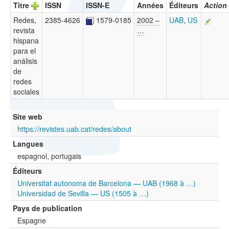
Titre
ISSN
ISSN-E
Années
Éditeurs
Action
Redes,
2385-4626
1579-0185
2002 –
UAB
,
US
revista
…
hispana
para el
análisis
de
redes
sociales
Site web
https://revistes.uab.cat/redes/about
Langues
espagnol, portugais
Éditeurs
Universitat autonoma de Barcelona — UAB (1968 à …)
Universidad de Sevilla — US (1505 à …)
Pays de publication
Espagne