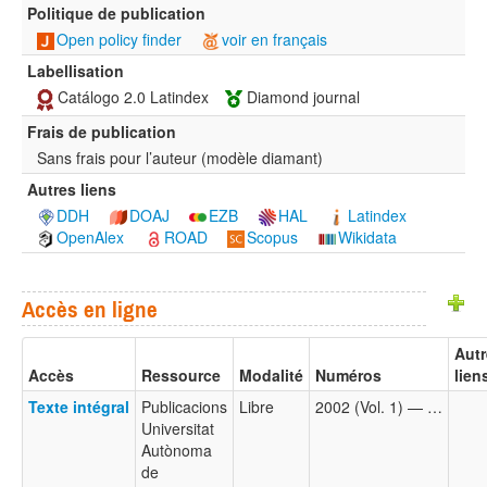
Politique de publication
Open policy finder
voir en français
Labellisation
Catálogo 2.0 Latindex
Diamond journal
Frais de publication
Sans frais pour l’auteur (modèle diamant)
Autres liens
DDH
DOAJ
EZB
HAL
Latindex
OpenAlex
ROAD
Scopus
Wikidata
Accès en ligne
Autr
Accès
Ressource
Modalité
Numéros
lien
Texte intégral
Publicacions
Libre
2002 (Vol. 1) — …
Universitat
Autònoma
de