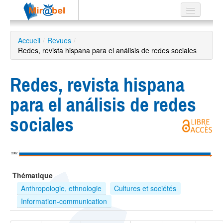
Le réseau
Accueil
/
Revues
/
Redes, revista hispana para el análisis de redes sociales
Soutien
Listes
Redes, revista hispana
para el análisis de redes
sociales
Recherche
avancée
EN
2002
ES
Thématique
?
Anthropologie, ethnologie
Cultures et sociétés
Information-communication