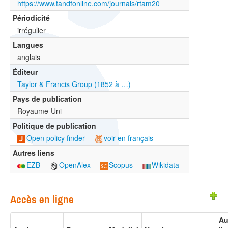
https://www.tandfonline.com/journals/rtam20
Périodicité
irrégulier
Langues
anglais
Éditeur
Taylor & Francis Group (1852 à …)
Pays de publication
Royaume-Uni
Politique de publication
Open policy finder
voir en français
Autres liens
EZB
OpenAlex
Scopus
Wikidata
Accès en ligne
Au