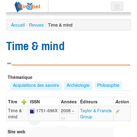
Le réseau
Accueil
/
Revues
/
Time & mind
Soutien
Time & mind
Listes
2008
Recherche
Thématique
avancée
Acquisitions des savoirs
Archéologie
Philosophie
EN
ES
Titre
ISSN
Années
Éditeurs
Action
?
Time &
1751-696X
2008 –
Taylor & Francis
mind
…
Group
Site web