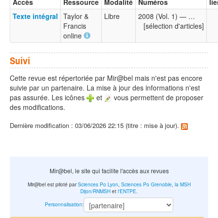
Accès
Ressource
Modalité
Numéros
li
Texte intégral
Taylor &
Libre
2008 (Vol. 1) — …
Francis
[sélection d'articles]
online
Suivi
Cette revue est répertoriée par Mir@bel mais n'est pas encore
suivie par un partenaire. La mise à jour des informations n'est
pas assurée. Les icônes
et
vous permettent de proposer
des modifications.
Dernière modification : 03/06/2026 22:15 (titre : mise à jour).
Mir@bel, le site qui facilite l'accès aux revues
Mir@bel est piloté par
Sciences Po Lyon
,
Sciences Po Grenoble
,
la MSH
Dijon/RNMSH
et
l'ENTPE
.
Personnalisation
: