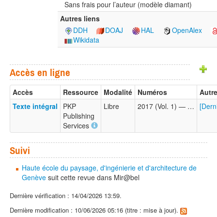
Sans frais pour l’auteur (modèle diamant)
Autres liens
DDH
DOAJ
HAL
OpenAlex
Wikidata
Accès en ligne
Accès
Ressource
Modalité
Numéros
Autre
Texte intégral
PKP
Libre
2017 (Vol. 1) — …
[Dern
Publishing
Services
Suivi
Haute école du paysage, d'ingénierie et d'architecture de
Genève
suit cette revue dans Mir@bel
Dernière vérification : 14/04/2026 13:59.
Dernière modification : 10/06/2026 05:16 (titre : mise à jour).