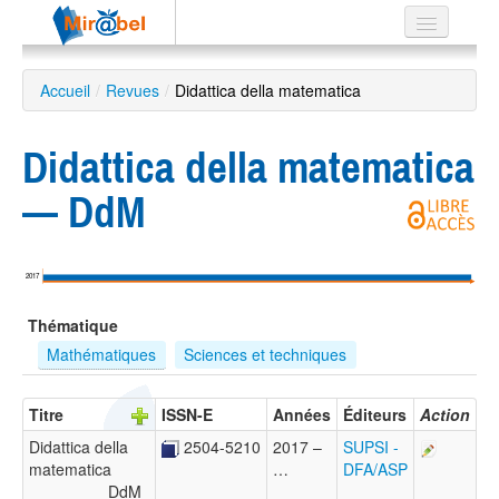
Le réseau
Accueil
/
Revues
/
Didattica della matematica
Soutien
Didattica della matematica
Listes
— DdM
Recherche
2017
avancée
Thématique
EN
ES
Mathématiques
Sciences et techniques
?
Titre
ISSN-E
Années
Éditeurs
Action
Didattica della
2504-5210
2017 –
SUPSI -
matematica
…
DFA/ASP
DdM