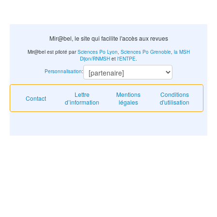
Mir@bel, le site qui facilite l'accès aux revues
Mir@bel est piloté par
Sciences Po Lyon
,
Sciences Po Grenoble
,
la MSH
Dijon/RNMSH
et
l'ENTPE
.
Personnalisation
:
Lettre
Mentions
Conditions
Contact
d’information
légales
d'utilisation