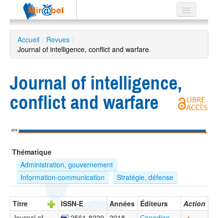
Le réseau
Accueil
/
Revues
/
Journal of intelligence, conflict and warfare
Soutien
Listes
Journal of intelligence,
conflict and warfare
Recherche
avancée
2018
EN
Thématique
ES
Administration, gouvernement
?
Information-communication
Stratégie, défense
Titre
ISSN-E
Années
Éditeurs
Action
Journal of
2561-8229
2018 –
Canadian