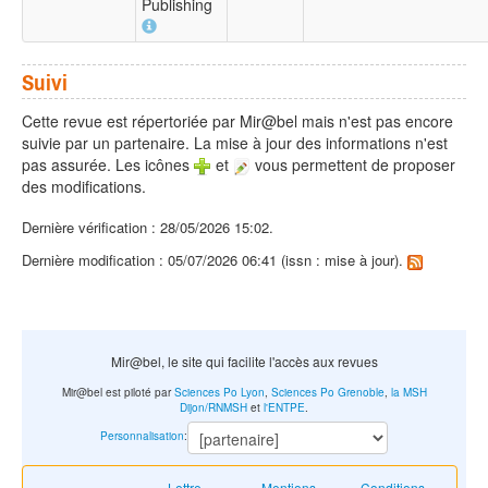
Publishing
Suivi
Cette revue est répertoriée par Mir@bel mais n'est pas encore
suivie par un partenaire. La mise à jour des informations n'est
pas assurée. Les icônes
et
vous permettent de proposer
des modifications.
Dernière vérification : 28/05/2026 15:02.
Dernière modification : 05/07/2026 06:41 (issn : mise à jour).
Mir@bel, le site qui facilite l'accès aux revues
Mir@bel est piloté par
Sciences Po Lyon
,
Sciences Po Grenoble
,
la MSH
Dijon/RNMSH
et
l'ENTPE
.
Personnalisation
:
Lettre
Mentions
Conditions