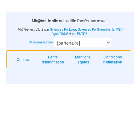
Mir@bel, le site qui facilite l'accès aux revues
Mir@bel est piloté par
Sciences Po Lyon
,
Sciences Po Grenoble
,
la MSH
Dijon/RNMSH
et
l'ENTPE
.
Personnalisation
:
Lettre
Mentions
Conditions
Contact
d’information
légales
d'utilisation