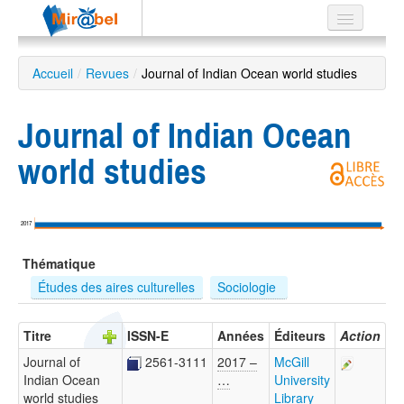
Le réseau
Accueil
/
Revues
/
Journal of Indian Ocean world studies
Soutien
Journal of Indian Ocean
Listes
world studies
Recherche
2017
avancée
Thématique
EN
ES
Études des aires culturelles
Sociologie 
?
Titre
ISSN-E
Années
Éditeurs
Action
Journal of
2561-3111
2017 –
McGill
Indian Ocean
…
University
world studies
Library