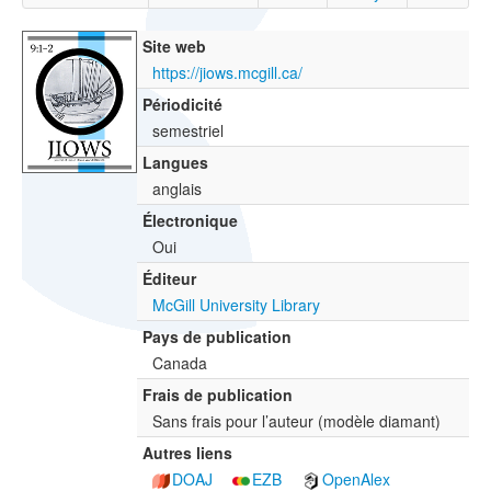
Site web
https://jiows.mcgill.ca/
Périodicité
semestriel
Langues
anglais
Électronique
Oui
Éditeur
McGill University Library
Pays de publication
Canada
Frais de publication
Sans frais pour l’auteur (modèle diamant)
Autres liens
DOAJ
EZB
OpenAlex