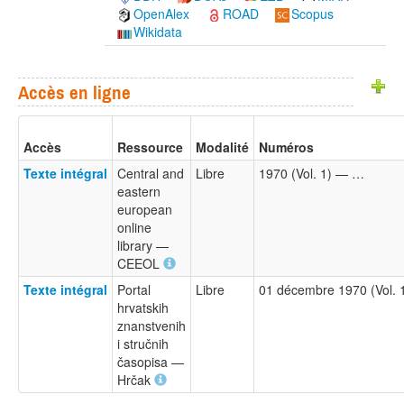
OpenAlex
ROAD
Scopus
Wikidata
Accès en ligne
Accès
Ressource
Modalité
Numéros
Texte intégral
Central and
Libre
1970 (Vol. 1) — …
eastern
european
online
library —
CEEOL
Texte intégral
Portal
Libre
01 décembre 1970 (Vol. 
hrvatskih
znanstvenih
i stručnih
časopisa —
Hrčak