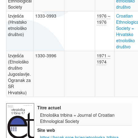
Ethnological
etnološko
Society
društvo
Izvješća
1333-0993
1976 –
Croatian
(Hrvatsko
1976
Ethnologica
etnološko
Society =
društvo)
Hrvatsko
etnološko
društvo
Izvješća
1330-3996
1971 –
(Etnološko
1974
društvo
Jugoslavije.
Ogranak za
SR
Hrvatsku)
Titre actuel
Etnološka tribina = Journal of Croatian
Ethnological Society
Site web
https://hrcak.srce.hr/en/etnoloska-tribina