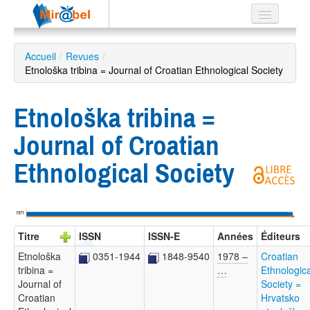
Le réseau
Accueil
/
Revues
/
Etnološka tribina = Journal of Croatian Ethnological Society
Soutien
Listes
Etnološka tribina =
Journal of Croatian
Ethnological Society
Recherche
avancée
EN
1971
ES
Titre
ISSN
ISSN-E
Années
Éditeurs
?
Etnološka
0351-1944
1848-9540
1978 –
Croatian
tribina =
…
Ethnologica
Journal of
Society =
Croatian
Hrvatsko