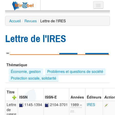
Le réseau
Accueil
/
Revues
/
Lettre de l'IRES
Soutien
Lettre de l'IRES
Listes
1989
Recherche
Thématique
avancée
Économie, gestion
Problèmes et questions de société
EN
Protection sociale, solidarité
ES
?
Titre
ISSN
ISSN-E
Années
Éditeurs
Actio
Lettre
1145-1394
2104-3701
1989 –
IRES
de
…
l'IRES