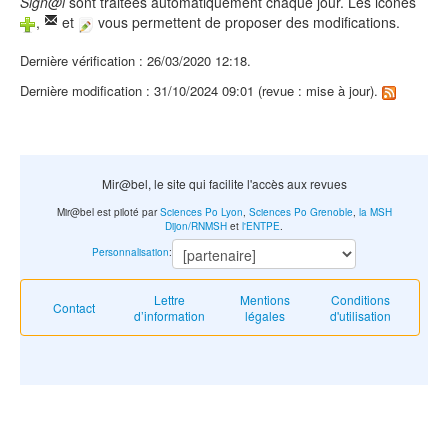
Sign@l
sont traitées automatiquement chaque jour. Les icônes
,
et
vous permettent de proposer des modifications.
Dernière vérification : 26/03/2020 12:18.
Dernière modification : 31/10/2024 09:01 (revue : mise à jour).
Mir@bel, le site qui facilite l'accès aux revues
Mir@bel est piloté par
Sciences Po Lyon
,
Sciences Po Grenoble
,
la MSH
Dijon/RNMSH
et
l'ENTPE
.
Personnalisation
:
Lettre
Mentions
Conditions
Contact
d’information
légales
d'utilisation