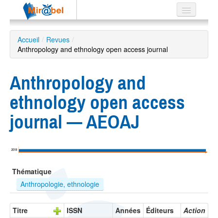
Le réseau
Accueil
/
Revues
/
Anthropology and ethnology open access journal
Soutien
Listes
Anthropology and
ethnology open access
journal — AEOAJ
Recherche
avancée
EN
2018
ES
Thématique
?
Anthropologie, ethnologie
Titre
ISSN
Années
Éditeurs
Action