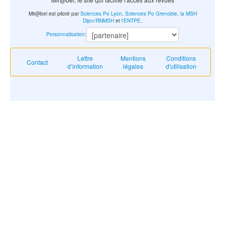
Mir@bel est piloté par
Sciences Po Lyon
,
Sciences Po Grenoble
,
la MSH
Dijon/RNMSH
et
l'ENTPE
.
Personnalisation
:
Lettre
Mentions
Conditions
Contact
d’information
légales
d'utilisation