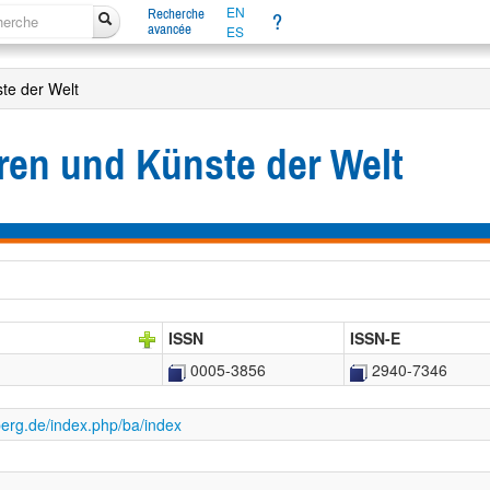
EN
Recherche
?
avancée
ES
ste der Welt
uren und Künste der Welt
ISSN
ISSN-E
0005-3856
2940-7346
lberg.de/index.php/ba/index