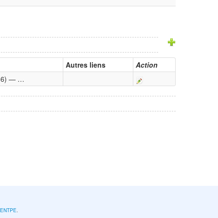
Autres liens
Action
 66) — …
l'ENTPE
.