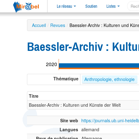
Le réseau
Soutien
Listes
Accueil
/
Revues
/
Baessler-Archiv : Kulturen und Kün
Baessler-Archiv : Kult
2020
Thématique
Anthropologie, ethnologie
Titre
Baessler-Archiv : Kulturen und Künste der Welt
Site web
https://journals.ub.uni-heide
Langues
allemand
Pays de publication
Allemagne